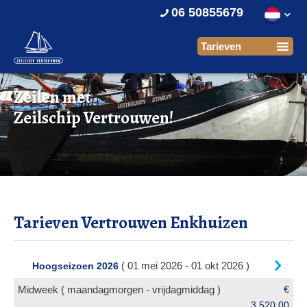
06 50855679
Zeilen met
Zeilschip Vertrouwen!
Tarieven Vertrouwen Enkhuizen
( 01 mei 2026 - 01 okt 2026 )
Hoogseizoen 2026
Midweek ( maandagmorgen - vrijdagmiddag )
€
3.520,00