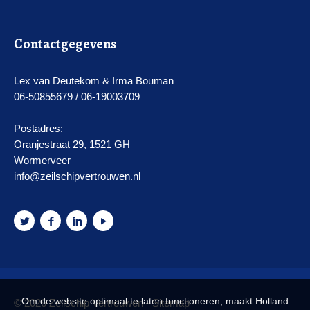
Contactgegevens
Lex van Deutekom & Irma Bouman
06-50855679 / 06-19003709
Postadres:
Oranjestraat 29, 1521 GH
Wormerveer
info@zeilschipvertrouwen.nl
Om de website optimaal te laten functioneren, maakt Holland
© 2026 Zeilschip Vertrouwen -
Sitemap